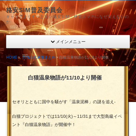
格安SIM普及委員会
キャリアよりずっと安い格安SIM・格安スマホになぜ変えないの
か
メインメニュー
HOME
白猫公式速報まとめ
白猫温泉物語が11/10より開催
白猫温泉物語が11/10より開催
セオリとともに国中を騒がす「温泉泥棒」の謎を追え-
白猫プロジェクトでは11/10(火)～11/31まで大型島級イベ
ント『白猫温泉物語』が開催中！