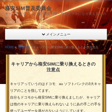
格安SIM普及委員会
キャリアよりずっと安い格安SIM・格安スマホになぜ変えないの
か
メインメニュー
HOME
格安SIM
キャリアから格安SIMに乗り換えるときの注意点
キャリアから格安SIMに乗り換えるときの
注意点
キャリアっていうのはドコモ au ソフトバンクの3大キャ
リアのことを指してます。
自分もドコモから格安SIMに乗り換えましたが、キャリア
は他のキャリアに乗り換えられないようにあの手この手を
使ってユーザーを逃がさないようにしています。